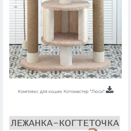
Комплекс для кошек Котомастер "Люси"