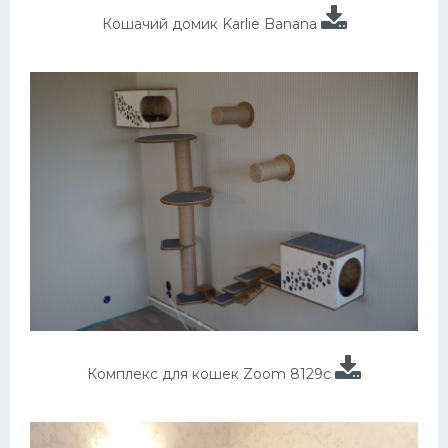
Кошачий домик Karlie Banana
Комплекс для кошек Zoom 8129с