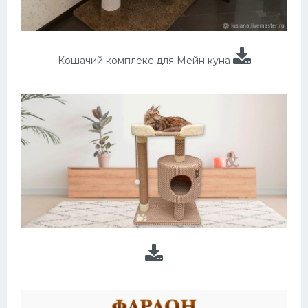
Кошачий комплекс для Мейн куна