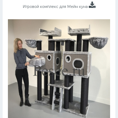
Игровой комплекс для Мейн куна