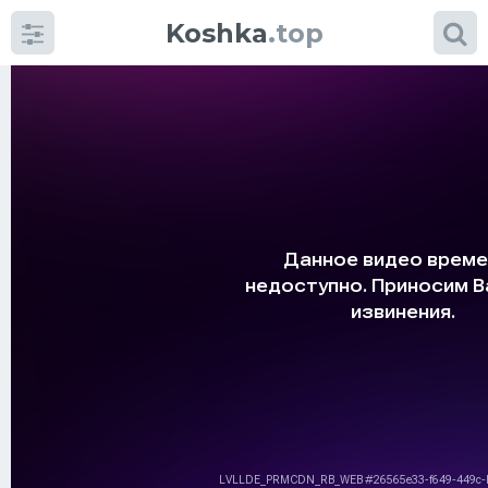
Koshka
.top
Категории
фото
Приколы
Кошки
Питание
Шотландские кошки
Аксессуары