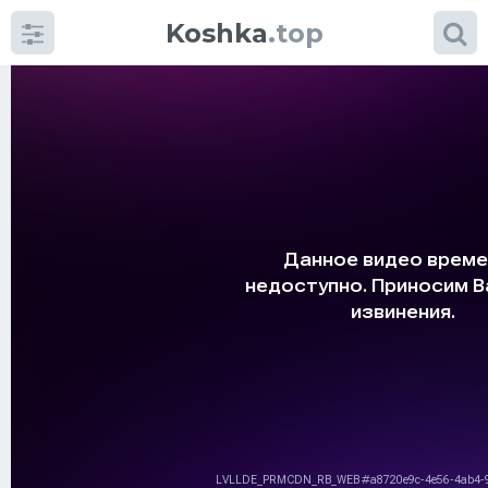
Koshka
.top
Категории
фото
Приколы
Кошки
Питание
Шотландские кошки
Аксессуары