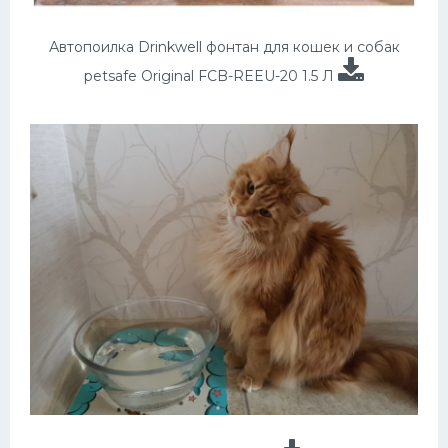
Автопоилка Drinkwell фонтан для кошек и собак
petsafe Original FCB-REEU-20 1.5 Л