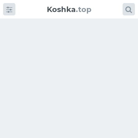
Koshka
.top
Категории
фото
Приколы
Кошки
Питание
Шотландские кошки
Аксессуары