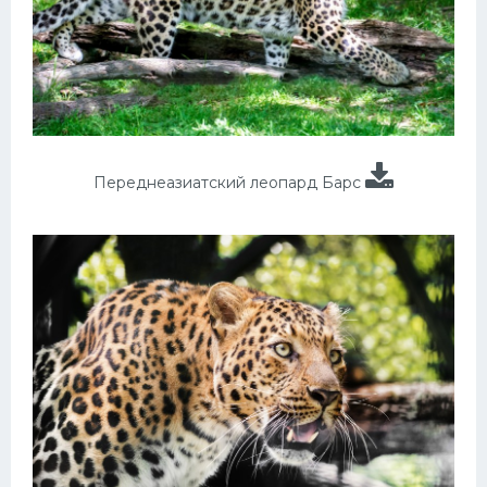
Переднеазиатский леопард Барс