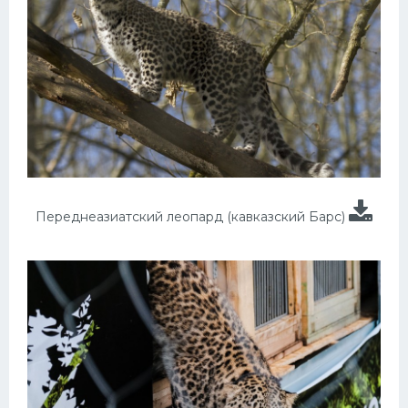
Переднеазиатский леопард (кавказский Барс)