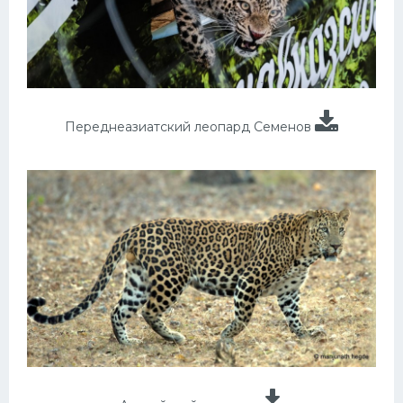
Переднеазиатский леопард Семенов