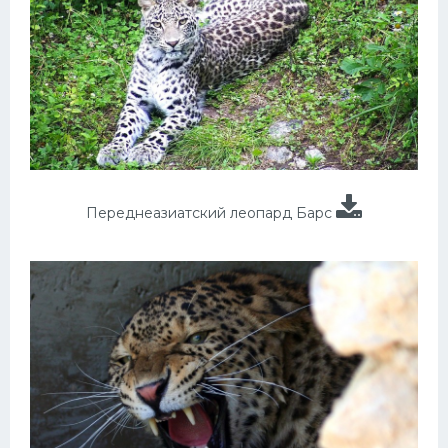
Переднеазиатский леопард Барс