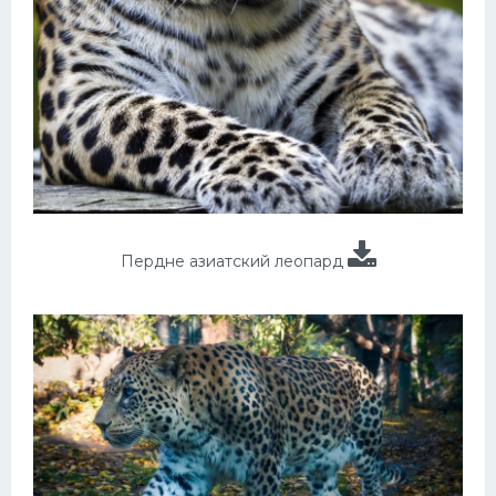
Пердне азиатский леопард