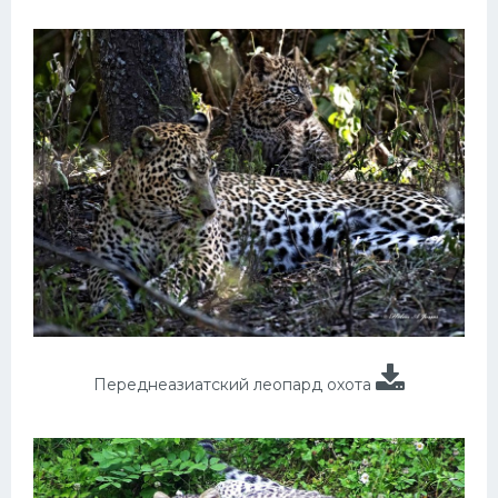
Переднеазиатский леопард охота