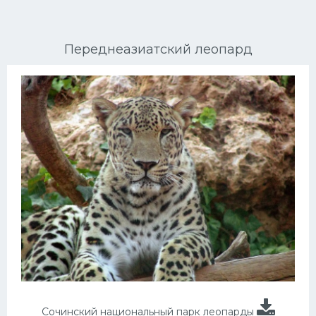
Ориентальные кошки
Переднеазиатский леопард
Мейн Куны
Сибирские кошки
Большие кошки
Сиамские кошки
Окрасы кошек
Сфинксы
Мебель для животных
Сочинский национальный парк леопарды