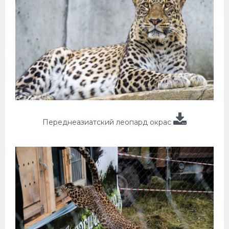
Переднеазиатский леопард окрас