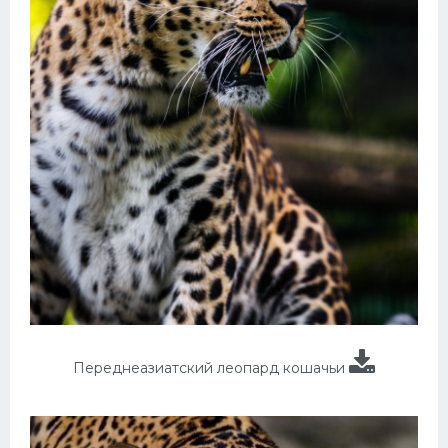
Переднеазиатский леопард кошачьи