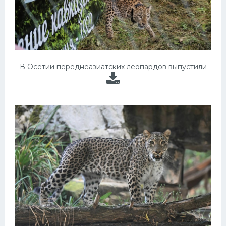
В Осетии переднеазиатских леопардов выпустили