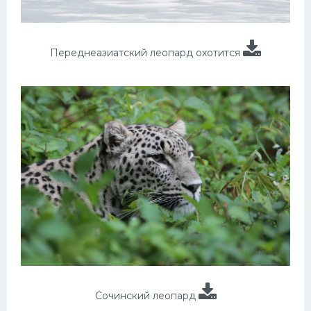
Переднеазиатский леопард охотится
Сочинский леопард