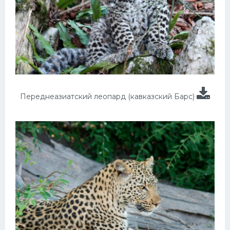
Переднеазиатский леопард (кавказский Барс)