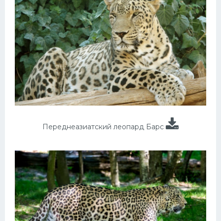
Переднеазиатский леопард Барс