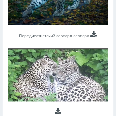
Переднеазиатский леопард леопард