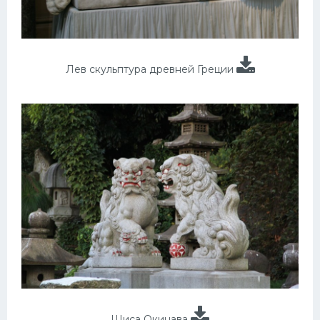
Лев скульптура древней Греции
Шиса Окинава