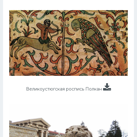
Великоустюгская роспись Полкан