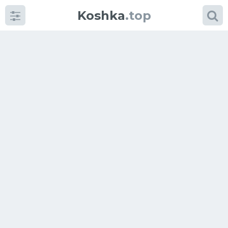
Koshka
.top
Категории
фото
Приколы
Кошки
Питание
Шотландские кошки
Аксессуары