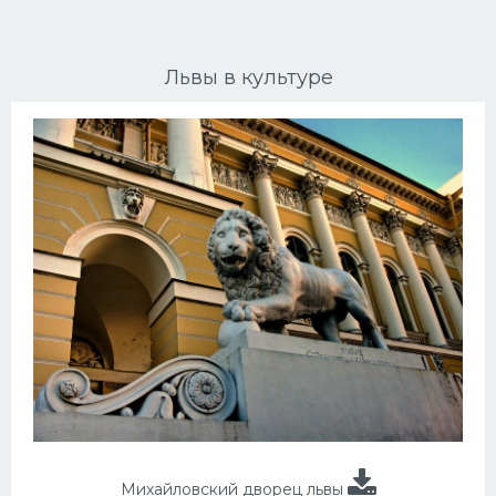
Ориентальные кошки
Львы в культуре
Мейн Куны
Сибирские кошки
Большие кошки
Сиамские кошки
Окрасы кошек
Сфинксы
Мебель для животных
Михайловский дворец львы