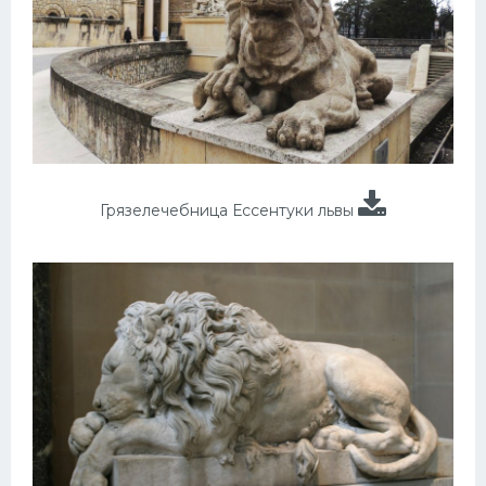
Грязелечебница Ессентуки львы