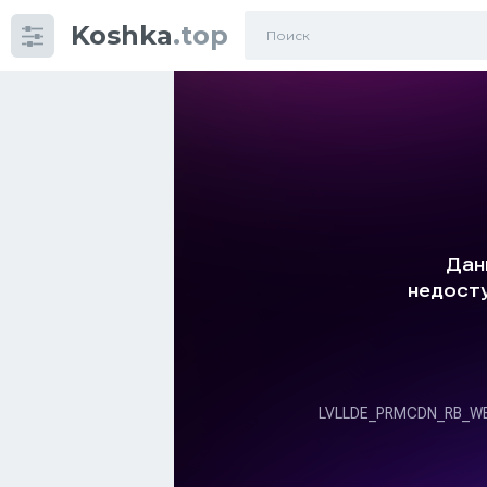
Koshka
.top
Категории
фото
Приколы
Кошки
Питание
Шотландские кошки
Аксессуары
Ориентальные кошки
Мейн Куны
Сибирские кошки
Большие кошки