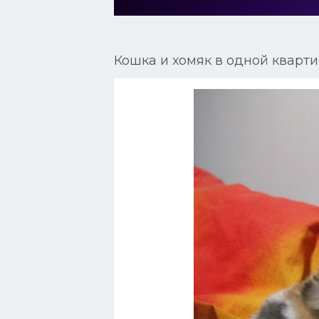
Сиамские кошки
Окрасы кошек
Кошка и хомяк в одной кварт
Сфинксы
Мебель для животных