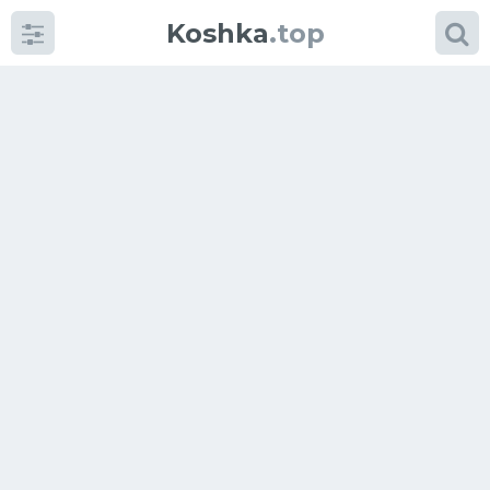
Koshka
.top
Категории
фото
Приколы
Кошки
Питание
Шотландские кошки
Аксессуары