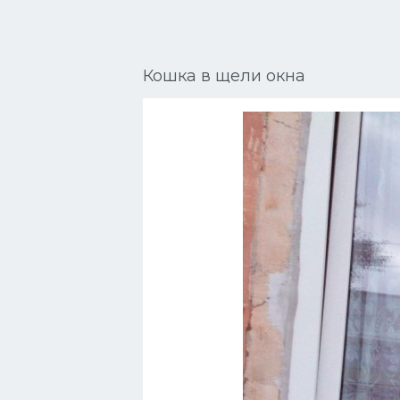
Сиамские кошки
Окрасы кошек
Кошка в щели окна
Сфинксы
Мебель для животных