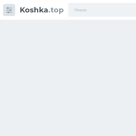
Koshka
.top
Категории
фото
Приколы
Кошки
Питание
Шотландские кошки
Аксессуары
Ориентальные кошки
Мейн Куны
Сибирские кошки
Большие кошки