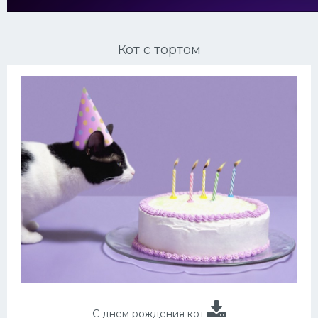
Ориентальные кошки
Кот с тортом
Мейн Куны
Сибирские кошки
Большие кошки
Сиамские кошки
Окрасы кошек
Сфинксы
Мебель для животных
С днем рождения кот