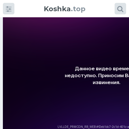
Koshka
.top
Категории
фото
Приколы
Кошки
Питание
Шотландские кошки
Аксессуары