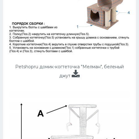
Petshopru домик-когтеточка "Мелман", беленый
джут