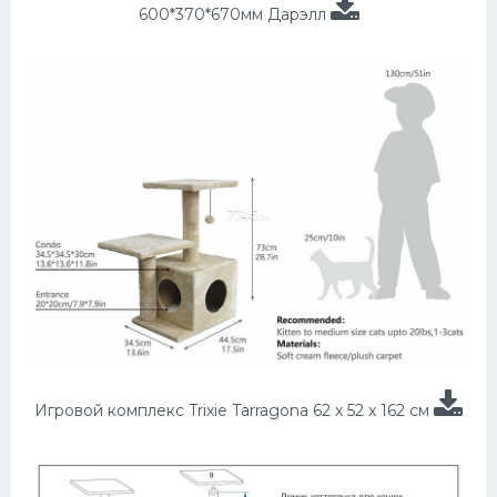
600*370*670мм Дарэлл
Игровой комплекс Trixie Tarragona 62 х 52 х 162 см