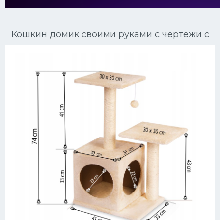
Ориентальные кошки
Кошкин домик своими руками с чертежи с
Мейн Куны
Сибирские кошки
Большие кошки
Сиамские кошки
Окрасы кошек
Сфинксы
Мебель для животных