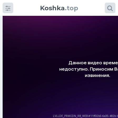
Koshka
.top
Категории
фото
Приколы
Кошки
Питание
Шотландские кошки
Аксессуары