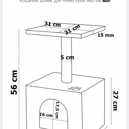
Кошачий домик для Мейн куна чертеж