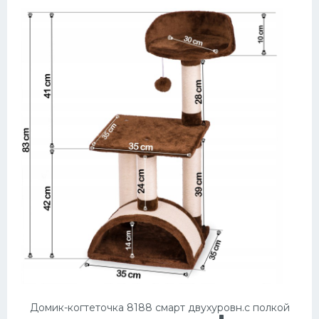
Домик-когтеточка 8188 смарт двухуровн.с полкой