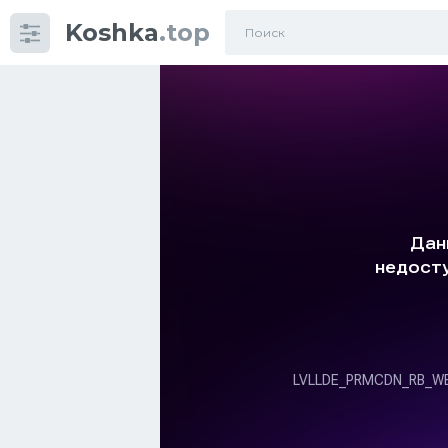
Koshka
.top
Категории
фото
Приколы
Кошки
Питание
Шотландские кошки
Аксессуары
Ориентальные кошки
Мейн Куны
Сибирские кошки
Большие кошки