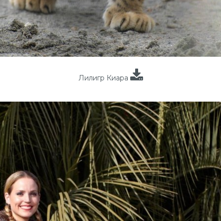
Лилигр Киара