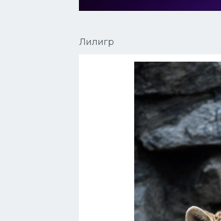
Сиамские кошки
Окрасы кошек
Лилигр
Сфинксы
Мебель для животных