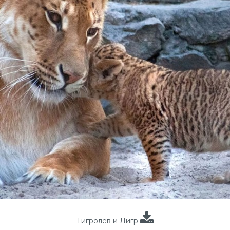
Тигролев и Лигр