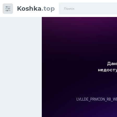
Koshka
.top
Категории
фото
Приколы
Кошки
Питание
Шотландские кошки
Аксессуары
Ориентальные кошки
Мейн Куны
Сибирские кошки
Большие кошки