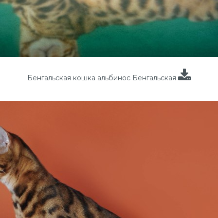
Бенгальская кошка альбинос Бенгальская