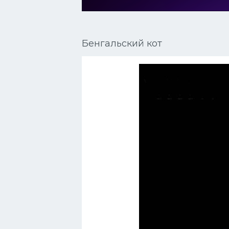
Сиамские кошки
Окрасы кошек
Бенгальский кот
Сфинксы
Мебель для животных