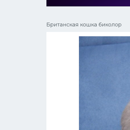
Сиамские кошки
Окрасы кошек
Британская кошка биколор
Сфинксы
Мебель для животных