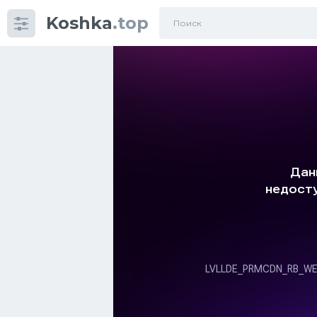
Koshka
.top
Категории
фото
Приколы
Кошки
Питание
Шотландские кошки
Аксессуары
Ориентальные кошки
Мейн Куны
Сибирские кошки
Большие кошки