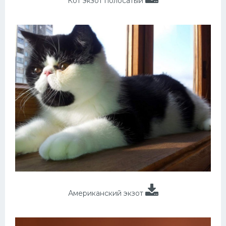
Кот экзот полосатый
Американский экзот