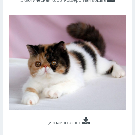
Экзотическая короткошерстная кошка
Циннамон экзот