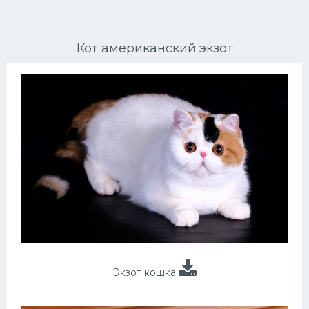
Ориентальные кошки
Кот американский экзот
Мейн Куны
Сибирские кошки
Большие кошки
Сиамские кошки
Окрасы кошек
Сфинксы
Мебель для животных
Экзот кошка