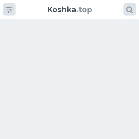
Koshka
.top
Категории
фото
Приколы
Кошки
Питание
Шотландские кошки
Аксессуары