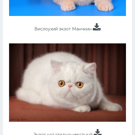
Вислоухий экзот Манчкин
Экзот кот гладкошерстный