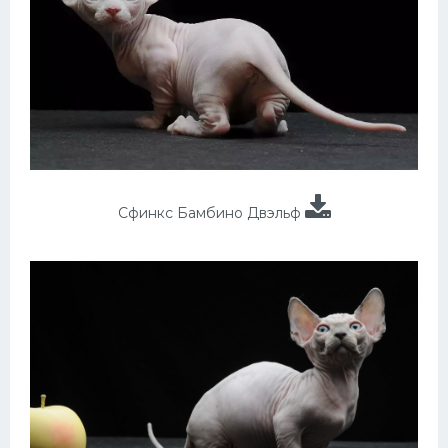
Сфинкс Бамбино Двэльф