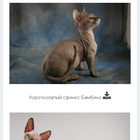
Коротколапый сфинкс Бамбино