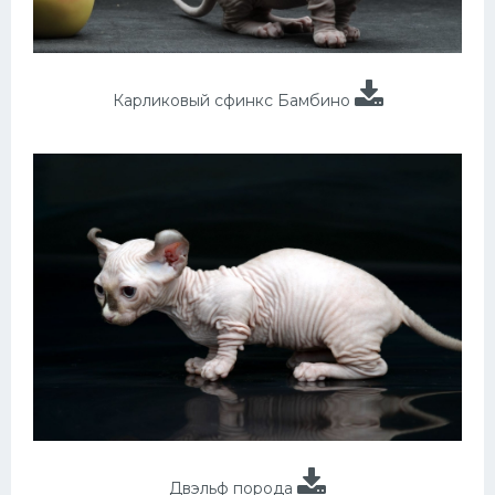
Карликовый сфинкс Бамбино
Двэльф порода