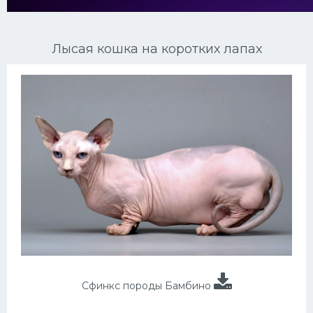
Ориентальные кошки
Лысая кошка на коротких лапах
Мейн Куны
Сибирские кошки
Большие кошки
Сиамские кошки
Окрасы кошек
Сфинксы
Мебель для животных
Сфинкс породы Бамбино