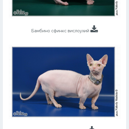
Бамбино сфинкс вислоухий