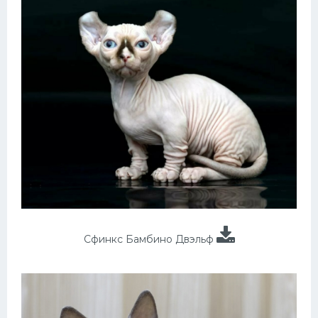
Сфинкс Бамбино Двэльф