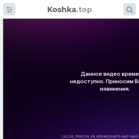
Koshka
.top
Категории
фото
Приколы
Кошки
Питание
Шотландские кошки
Аксессуары