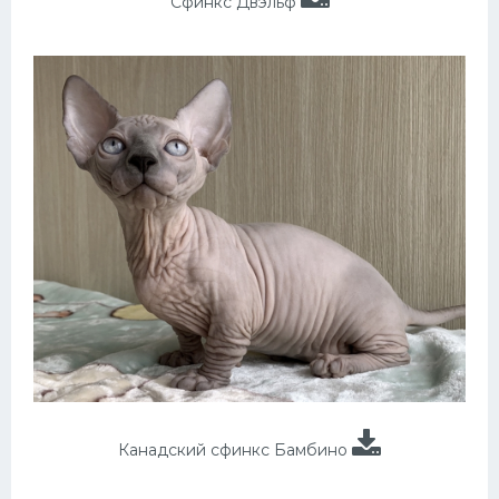
Сфинкс Двэльф
Канадский сфинкс Бамбино