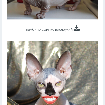
Бамбино сфинкс вислоухий