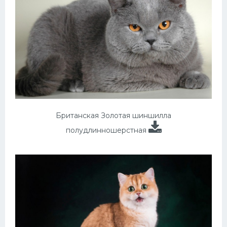
Британская Золотая шиншилла
полудлинношерстная