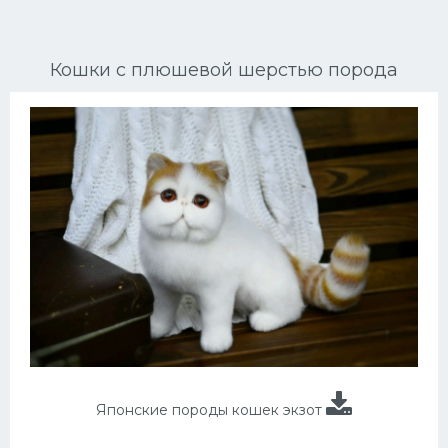
Ориентальные кошки
Кошки с плюшевой шерстью порода
Мейн Куны
Сибирские кошки
Большие кошки
Сиамские кошки
Окрасы кошек
Сфинксы
Мебель для животных
Японские породы кошек экзот