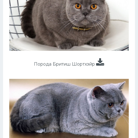
Порода Бритиш Шортхэйр