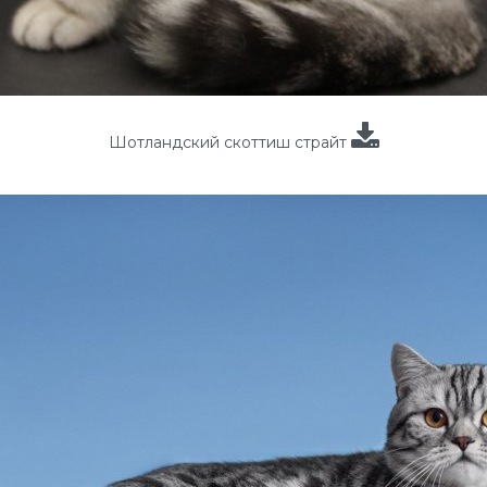
Шотландский скоттиш страйт