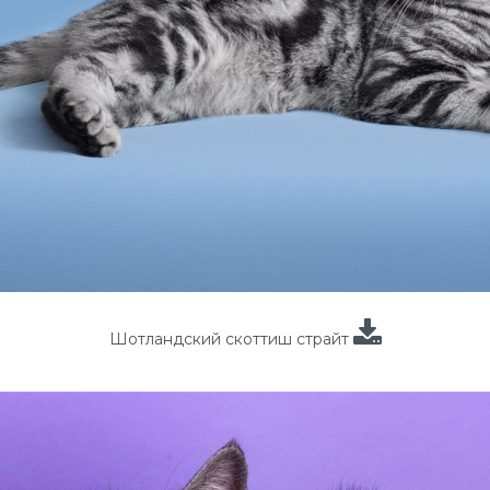
Шотландский скоттиш страйт