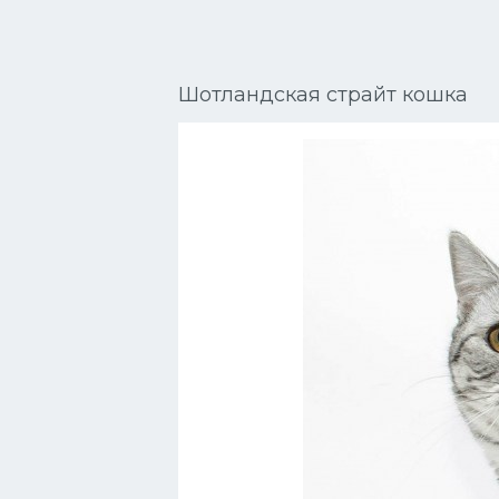
Сиамские кошки
Окрасы кошек
Шотландская страйт кошка
Сфинксы
Мебель для животных