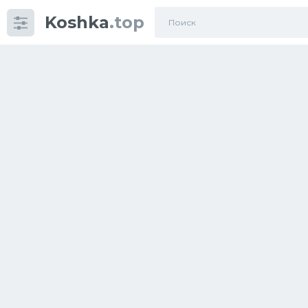
Koshka
.top
Категории
фото
Приколы
Кошки
Питание
Шотландские кошки
Аксессуары
Ориентальные кошки
Мейн Куны
Сибирские кошки
Большие кошки