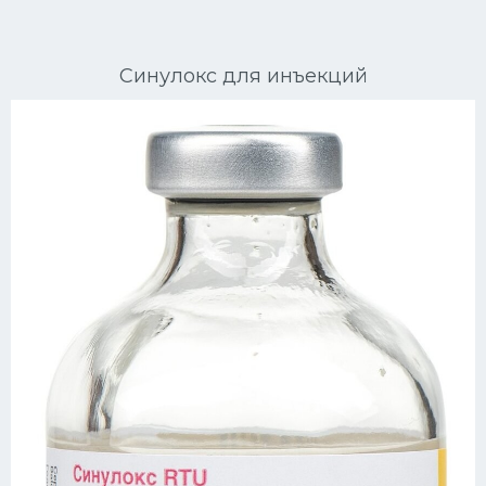
Ориентальные кошки
Синулокс для инъекций
Мейн Куны
Сибирские кошки
Большие кошки
Сиамские кошки
Окрасы кошек
Сфинксы
Мебель для животных