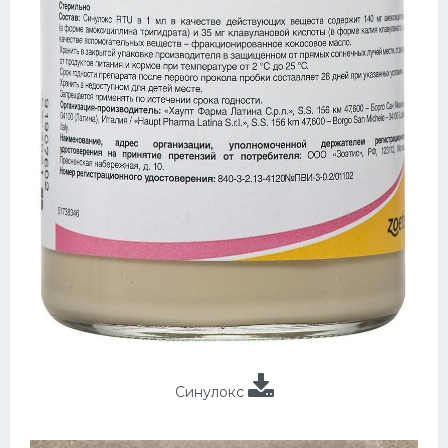
Синулокс