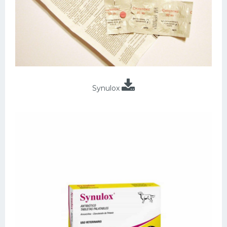
Synulox