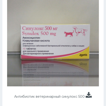
Антибиотик ветеринарный синулокс 500