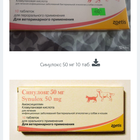
Синулокс 50 мг 10 таб.