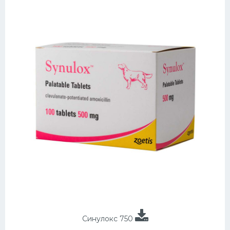
Синулокс 750