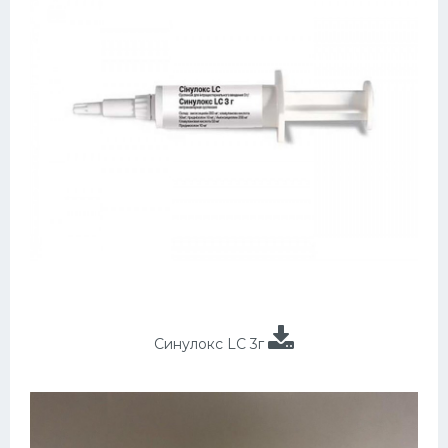
Синулокс LC 3г