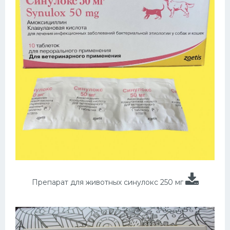
Препарат для животных синулокс 250 мг