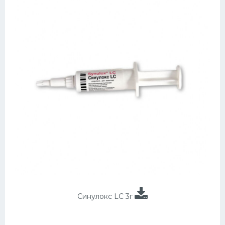
Синулокс LC 3г