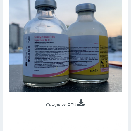
Синулокс RTU