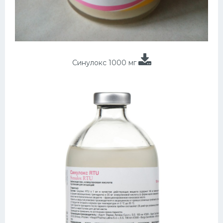
Синулокс 1000 мг