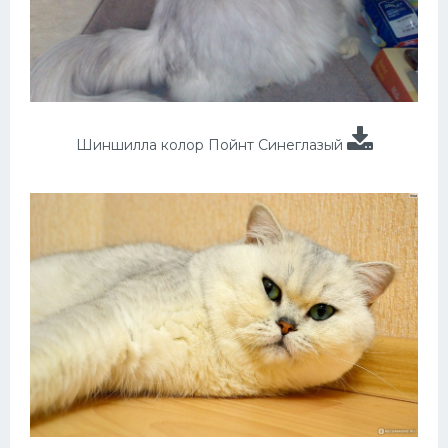
Шиншилла колор Пойнт Синеглазый