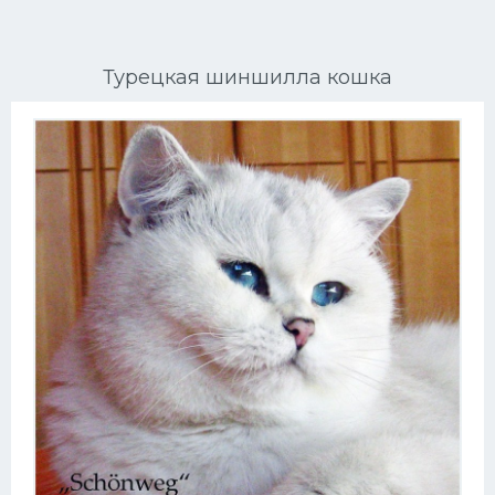
Ориентальные кошки
Турецкая шиншилла кошка
Мейн Куны
Сибирские кошки
Большие кошки
Сиамские кошки
Окрасы кошек
Сфинксы
Мебель для животных