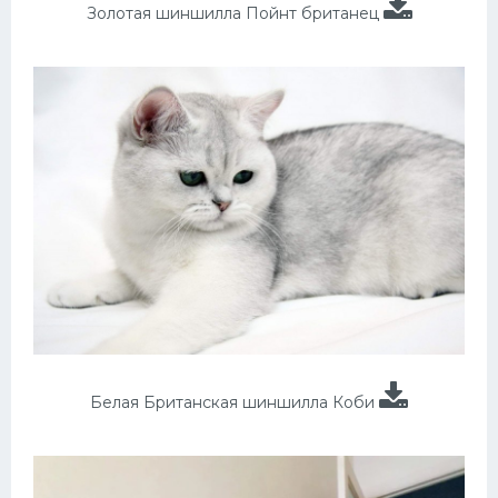
Золотая шиншилла Пойнт британец
Белая Британская шиншилла Коби