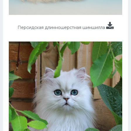
Персидская длинношерстная шиншилла