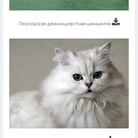
Персидская длинношерстная шиншилла