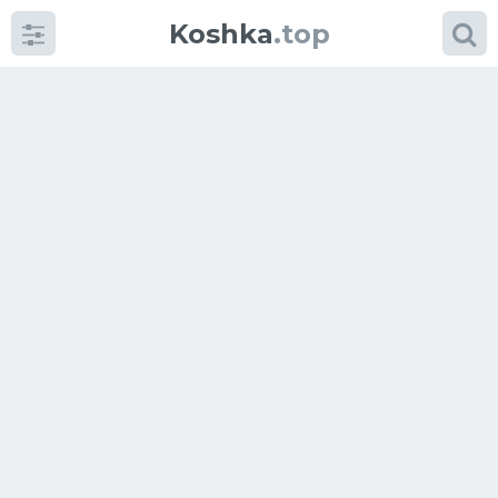
Koshka
.top
Категории
фото
Приколы
Кошки
Питание
Шотландские кошки
Аксессуары