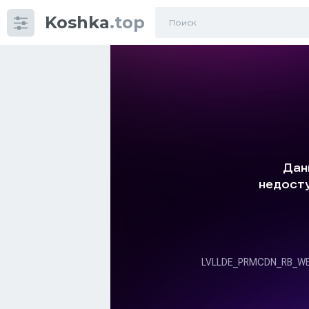
Koshka
.top
Категории
фото
Приколы
Кошки
Питание
Шотландские кошки
Аксессуары
Ориентальные кошки
Мейн Куны
Сибирские кошки
Большие кошки