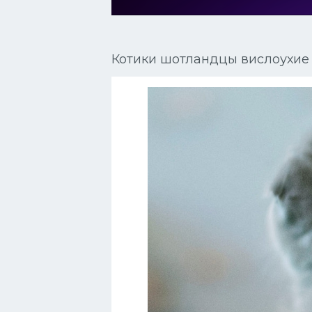
Сиамские кошки
Окрасы кошек
Котики шотландцы вислоухие
Сфинксы
Мебель для животных