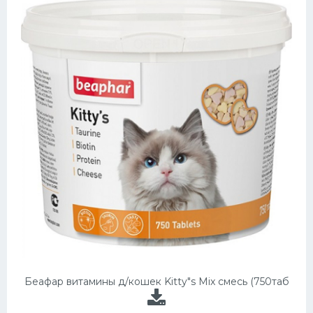
Беафар витамины д/кошек Kitty"s Mix смесь (750таб