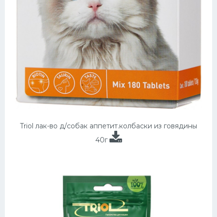
Triol лак-во д/собак аппетит.колбаски из говядины
40г