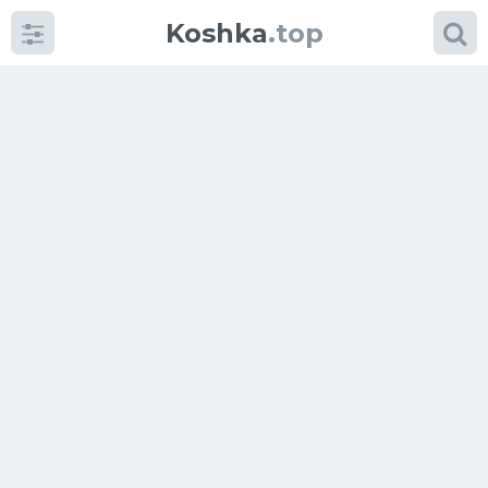
Koshka
.top
Категории
фото
Приколы
Кошки
Питание
Шотландские кошки
Аксессуары