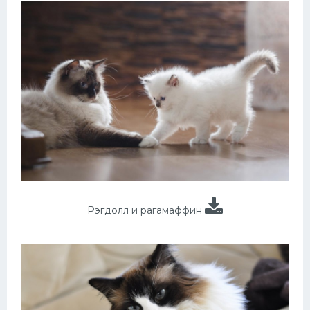
Рэгдолл и рагамаффин