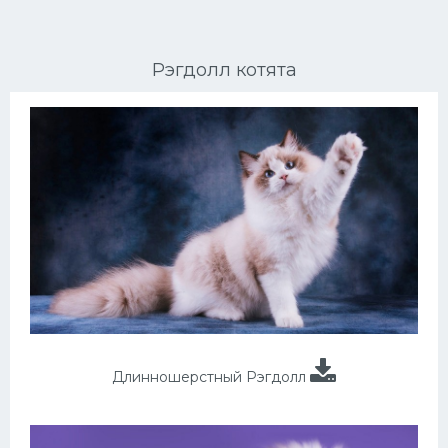
Ориентальные кошки
Рэгдолл котята
Мейн Куны
Сибирские кошки
Большие кошки
Сиамские кошки
Окрасы кошек
Сфинксы
Мебель для животных
Длинношерстный Рэгдолл