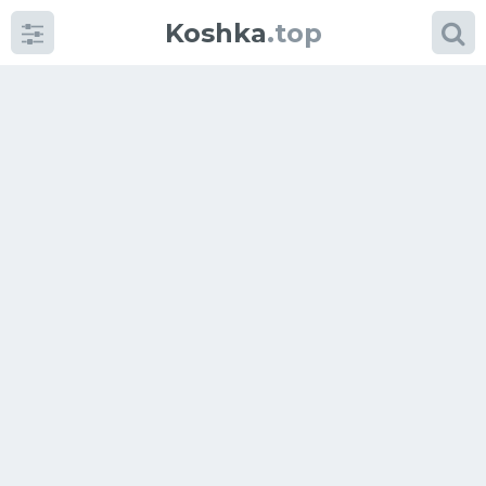
Koshka
.top
Категории
фото
Приколы
Кошки
Питание
Шотландские кошки
Аксессуары