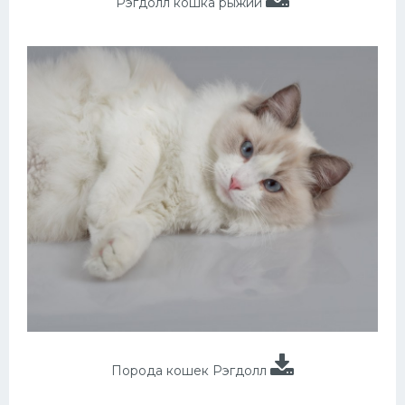
Рэгдолл кошка рыжий
Порода кошек Рэгдолл