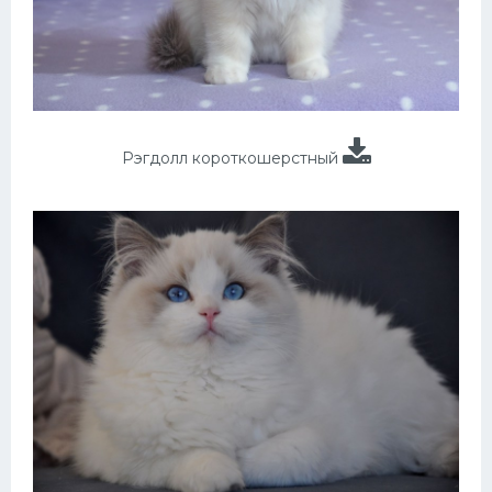
Рэгдолл короткошерстный