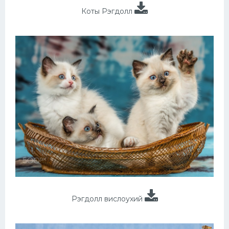
Коты Рэгдолл
Рэгдолл вислоухий