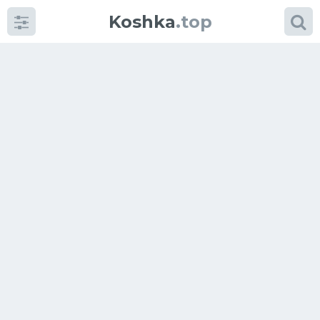
Koshka
.top
Категории
фото
Приколы
Кошки
Питание
Шотландские кошки
Аксессуары