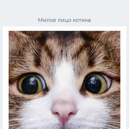
Ориентальные кошки
Милое лицо котика
Мейн Куны
Сибирские кошки
Большие кошки
Сиамские кошки
Окрасы кошек
Сфинксы
Мебель для животных