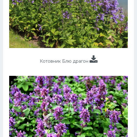
Котовник Блю драгон