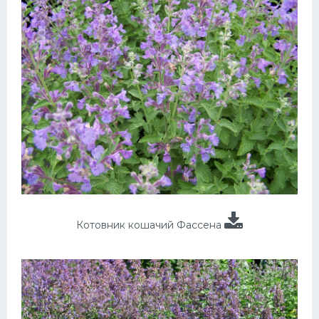
Котовник кошачий Фассена