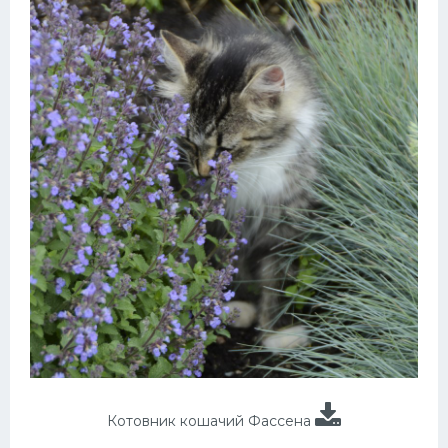
Котовник кошачий Фассена