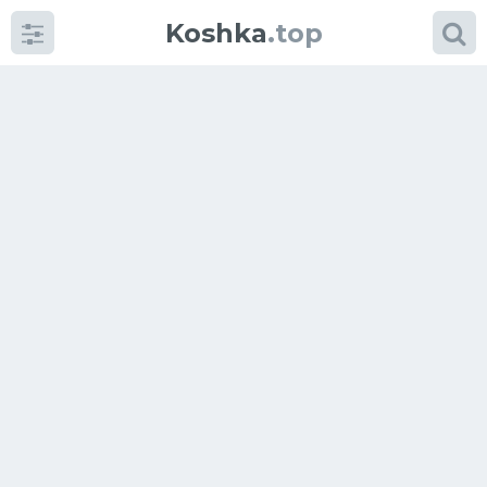
Koshka
.top
Категории
фото
Приколы
Кошки
Питание
Шотландские кошки
Аксессуары