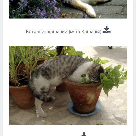
Котовник кошачий (мята Кошачья)