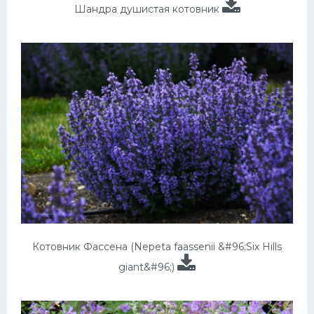
Шандра душистая котовник
Котовник Фассена (Nepeta faassenii &#96;Six Hills
giant&#96;)