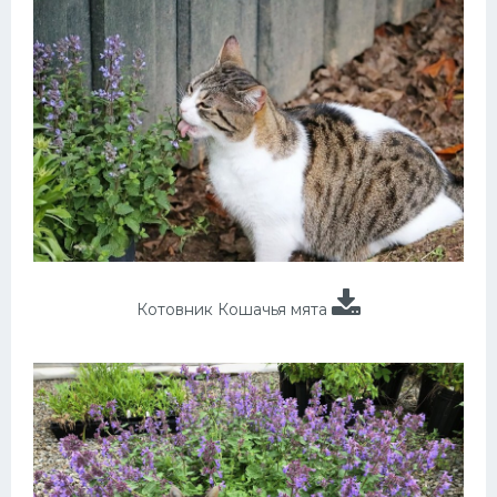
Котовник Кошачья мята