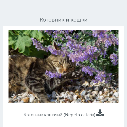
Ориентальные кошки
Котовник и кошки
Мейн Куны
Сибирские кошки
Большие кошки
Сиамские кошки
Окрасы кошек
Сфинксы
Мебель для животных
Котовник кошачий (Nepeta cataria)