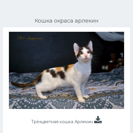
Ориентальные кошки
Кошка окраса арлекин
Мейн Куны
Сибирские кошки
Большие кошки
Сиамские кошки
Окрасы кошек
Сфинксы
Мебель для животных
Трёхцветная кошка Арлекин