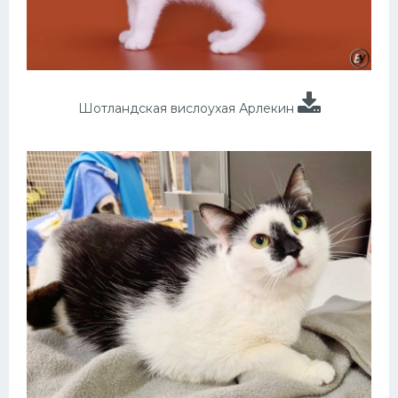
Шотландская вислоухая Арлекин