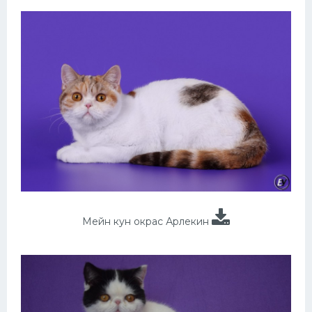
Мейн кун окрас Арлекин