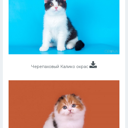
Черепаховый Калико окрас