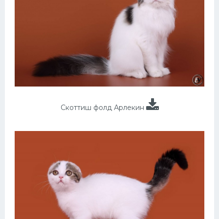
Скоттиш фолд Арлекин