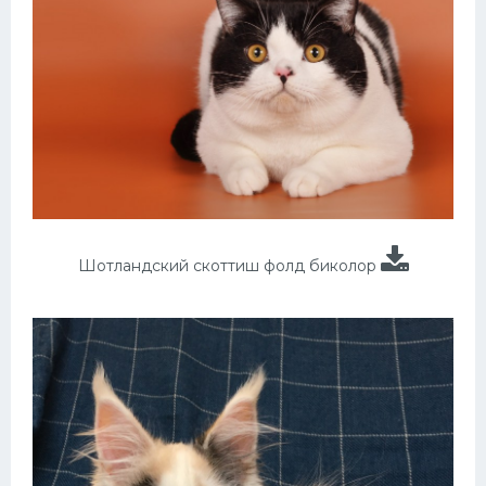
Шотландский скоттиш фолд биколор