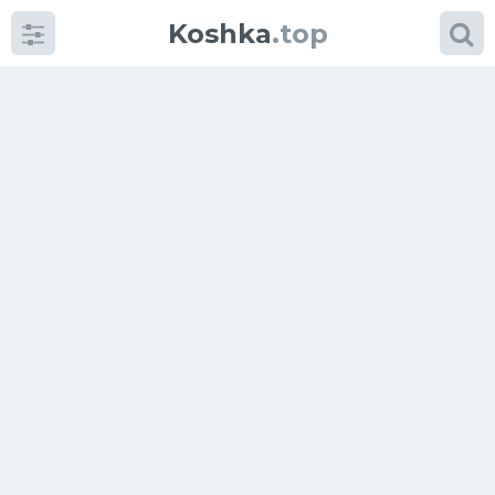
Koshka
.top
Категории
фото
Приколы
Кошки
Питание
Шотландские кошки
Аксессуары