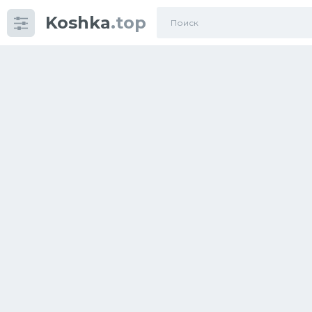
Koshka
.top
Категории
фото
Приколы
Кошки
Питание
Шотландские кошки
Аксессуары
Ориентальные кошки
Мейн Куны
Сибирские кошки
Большие кошки