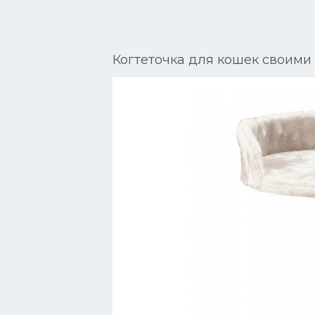
Сиамские кошки
Окрасы кошек
Когтеточка для кошек своими
Сфинксы
Мебель для животных