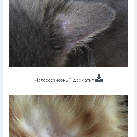
Малассезиозный дерматит