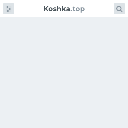
Koshka
.top
Категории
фото
Приколы
Кошки
Питание
Шотландские кошки
Аксессуары