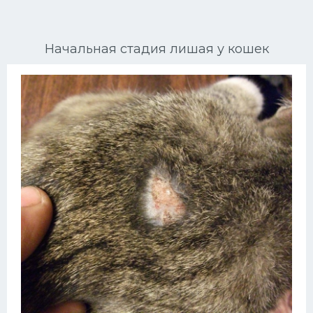
Ориентальные кошки
Начальная стадия лишая у кошек
Мейн Куны
Сибирские кошки
Большие кошки
Сиамские кошки
Окрасы кошек
Сфинксы
Мебель для животных