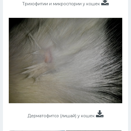
Трихофитии и микроспории у кошек
Дерматофитоз (лишай) у кошек