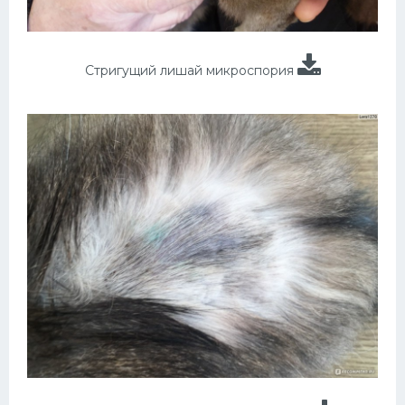
Стригущий лишай микроспория