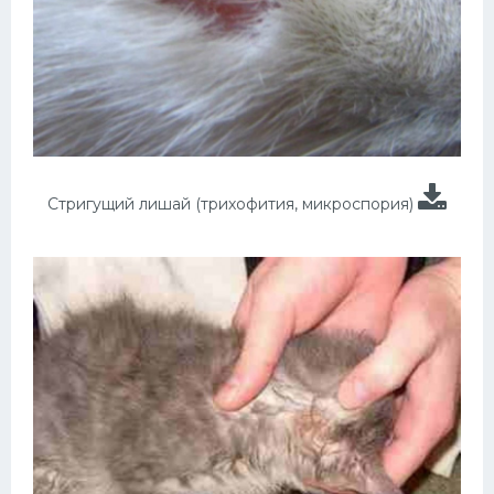
Стригущий лишай (трихофития, микроспория)