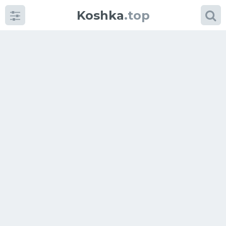
Koshka
.top
Категории
фото
Приколы
Кошки
Питание
Шотландские кошки
Аксессуары