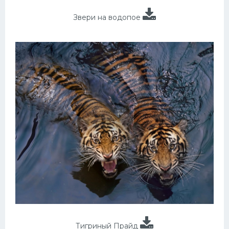
Звери на водопое
Тигриный Прайд