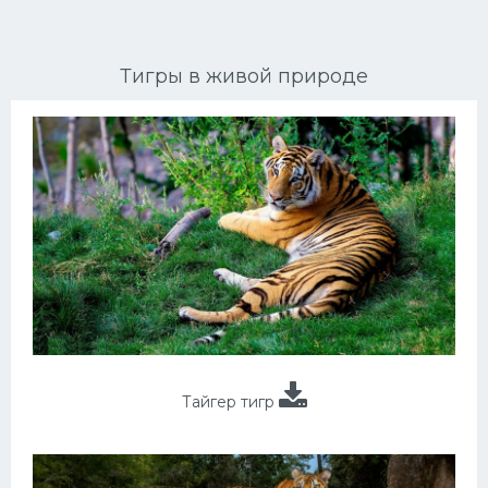
Ориентальные кошки
Тигры в живой природе
Мейн Куны
Сибирские кошки
Большие кошки
Сиамские кошки
Окрасы кошек
Сфинксы
Мебель для животных
Тайгер тигр