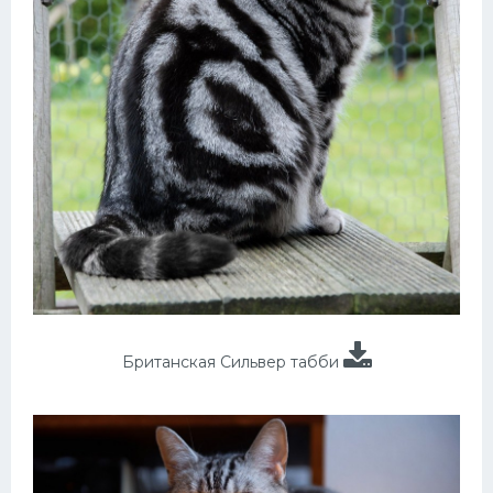
Британская Сильвер табби