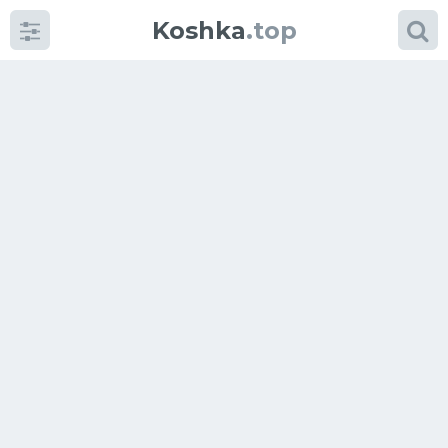
Koshka
.top
Категории
фото
Приколы
Кошки
Питание
Шотландские кошки
Аксессуары