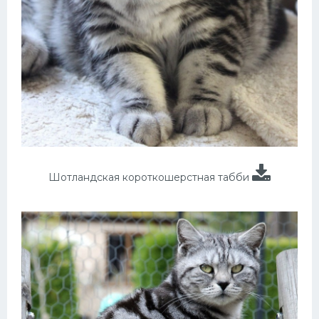
Шотландская короткошерстная табби