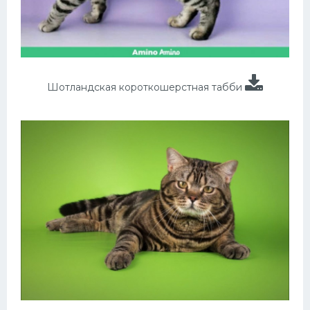
Шотландская короткошерстная табби