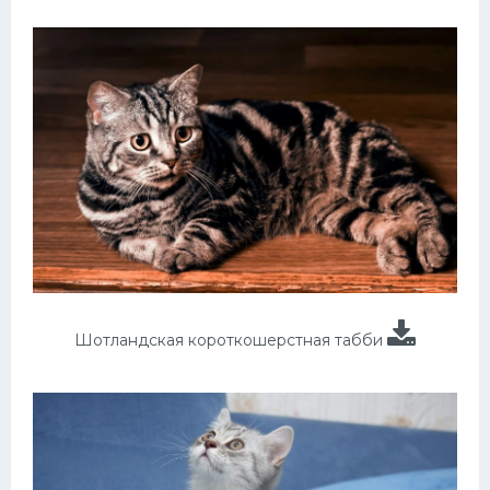
Шотландская короткошерстная табби