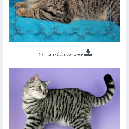
Кошка табби макрель