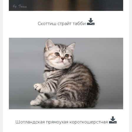
Скоттиш страйт табби
Шотландская прямоухая короткошерстная