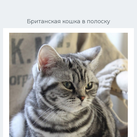
Ориентальные кошки
Британская кошка в полоску
Мейн Куны
Сибирские кошки
Большие кошки
Сиамские кошки
Окрасы кошек
Сфинксы
Мебель для животных