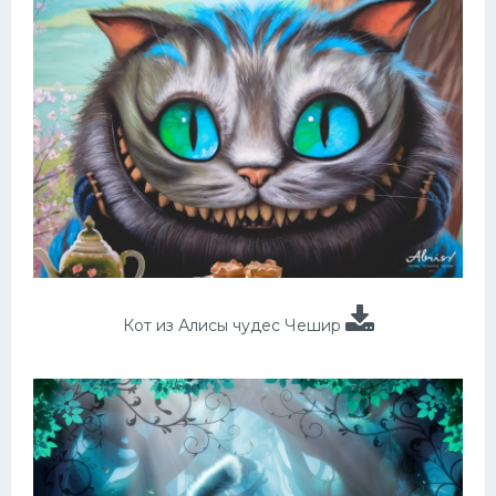
Кот из Алисы чудес Чешир