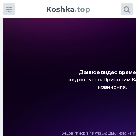
Koshka
.top
Категории
фото
Приколы
Кошки
Питание
Шотландские кошки
Аксессуары