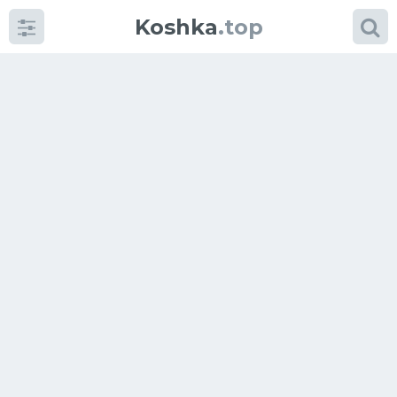
Koshka
.top
Категории
фото
Приколы
Кошки
Питание
Шотландские кошки
Аксессуары