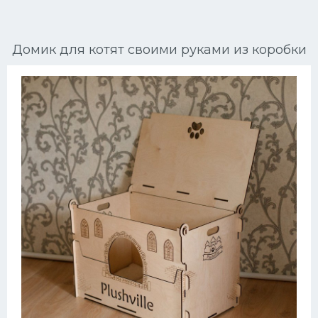
Ориентальные кошки
Домик для котят своими руками из коробки
Мейн Куны
Сибирские кошки
Большие кошки
Сиамские кошки
Окрасы кошек
Сфинксы
Мебель для животных