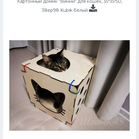
Картонный домик "Винни" для кошек, 35*35*50,
38ер98 Kubik белый