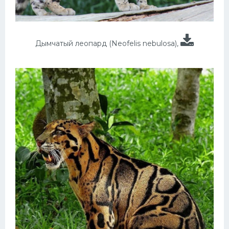
Дымчатый леопард (Neofelis nebulosa),