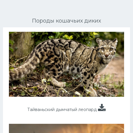
Ориентальные кошки
Породы кошачьих диких
Мейн Куны
Сибирские кошки
Большие кошки
Сиамские кошки
Окрасы кошек
Сфинксы
Мебель для животных
Тайваньский дымчатый леопард