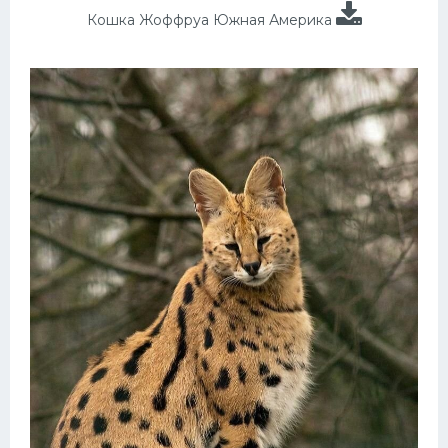
Кошка Жоффруа Южная Америка