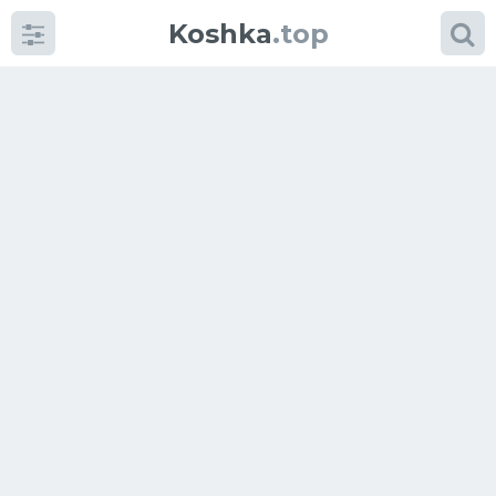
Koshka
.top
Категории
фото
Приколы
Кошки
Питание
Шотландские кошки
Аксессуары