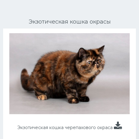
Ориентальные кошки
Экзотическая кошка окрасы
Мейн Куны
Сибирские кошки
Большие кошки
Сиамские кошки
Окрасы кошек
Сфинксы
Мебель для животных
Экзотическая кошка черепахового окраса