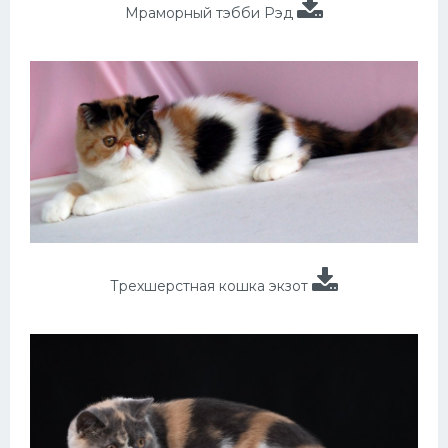
Мраморный тэбби Рэд
Трехшерстная кошка экзот