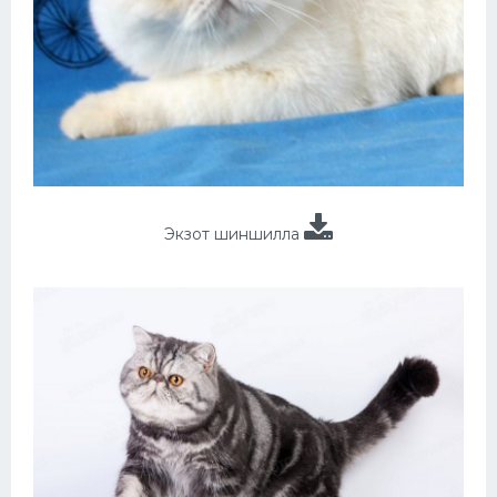
Экзот шиншилла