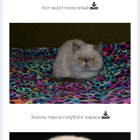
Кот экзот полосатый
Экзоты персы голубого окраса