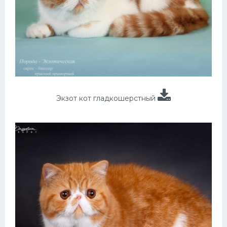
Экзот кот гладкошерстный