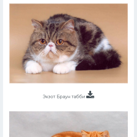
Экзот Браун табби