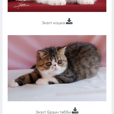
Экзот кошка
Экзот Браун табби