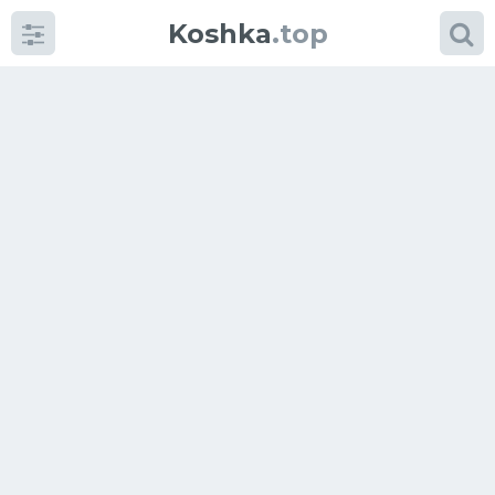
Koshka
.top
Категории
фото
Приколы
Кошки
Питание
Шотландские кошки
Аксессуары