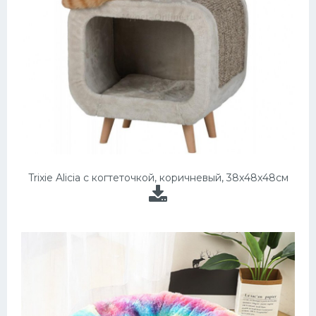
Trixie Alicia с когтеточкой, коричневый, 38x48x48см