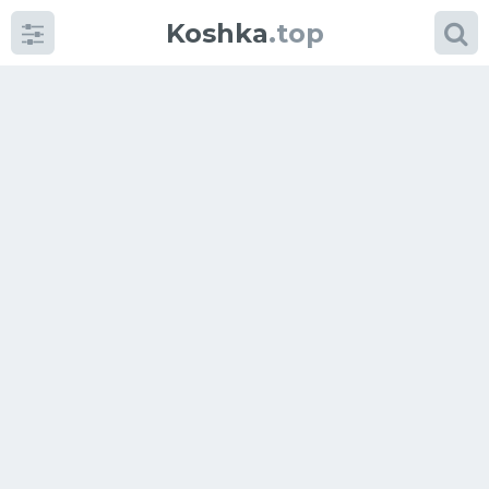
Koshka
.top
Категории
фото
Приколы
Кошки
Питание
Шотландские кошки
Аксессуары