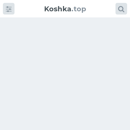
Koshka
.top
Категории
фото
Приколы
Кошки
Питание
Шотландские кошки
Аксессуары