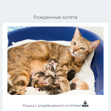
Ориентальные кошки
Рожденные котята
Мейн Куны
Сибирские кошки
Большие кошки
Сиамские кошки
Окрасы кошек
Сфинксы
Мебель для животных
Кошка с родившимися котятами