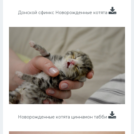
Донской сфинкс Новорожденные котята
Новорожденные котята циннамон табби