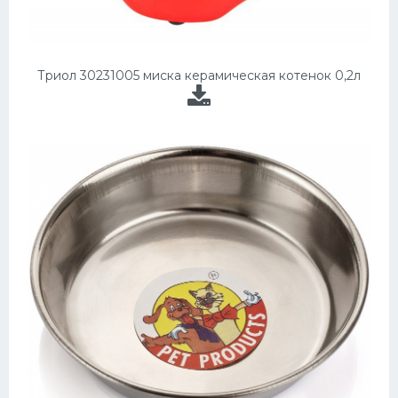
Триол 30231005 миска керамическая котенок 0,2л