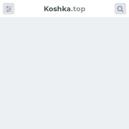
Koshka
.top
Категории
фото
Приколы
Кошки
Питание
Шотландские кошки
Аксессуары