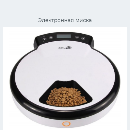
Ориентальные кошки
Электронная миска
Мейн Куны
Сибирские кошки
Большие кошки
Сиамские кошки
Окрасы кошек
Сфинксы
Мебель для животных