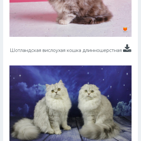
Шотландская вислоухая кошка длинношерстная