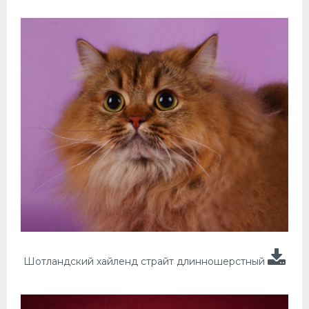
Шотландский хайленд страйт длинношерстный