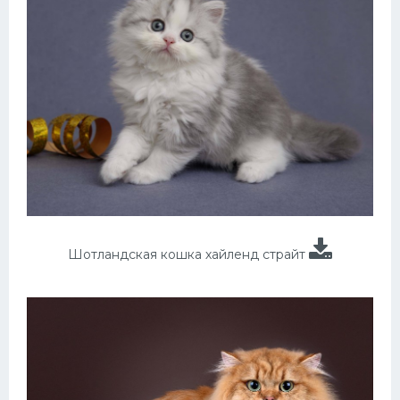
Шотландская кошка хайленд страйт