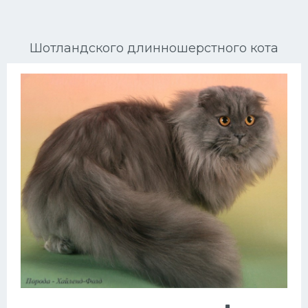
Ориентальные кошки
Шотландского длинношерстного кота
Мейн Куны
Сибирские кошки
Большие кошки
Сиамские кошки
Окрасы кошек
Сфинксы
Мебель для животных