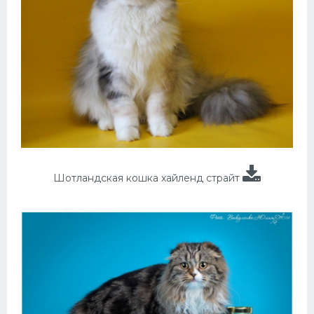
Шотландская кошка хайленд страйт