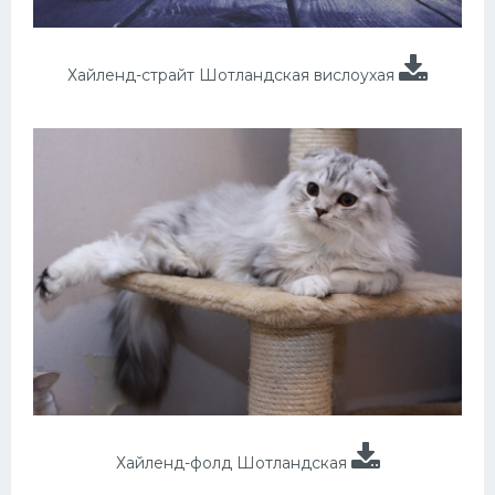
Хайленд-страйт Шотландская вислоухая
Хайленд-фолд Шотландская