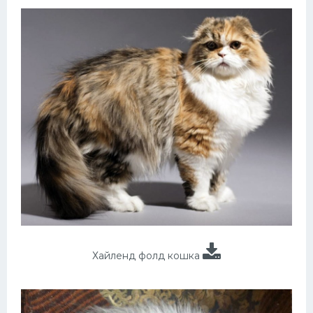
Хайленд фолд кошка