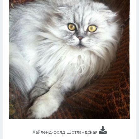
Хайленд-фолд Шотландская