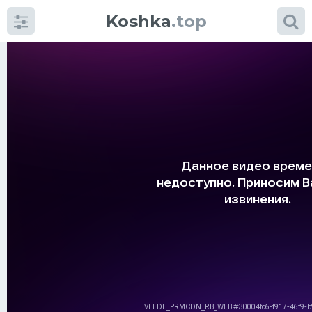
Koshka
.top
Категории
фото
Приколы
Кошки
Питание
Шотландские кошки
Аксессуары