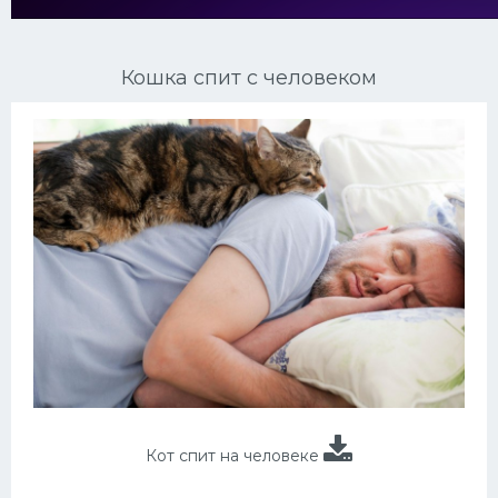
Ориентальные кошки
Кошка спит с человеком
Мейн Куны
Сибирские кошки
Большие кошки
Сиамские кошки
Окрасы кошек
Сфинксы
Мебель для животных
Кот спит на человеке