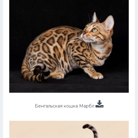
Бенгальская кошка Марбл