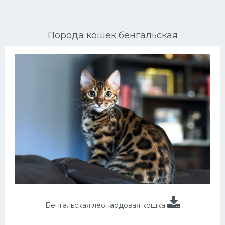
Ориентальные кошки
Порода кошек бенгальская
Мейн Куны
Сибирские кошки
Большие кошки
Сиамские кошки
Окрасы кошек
Сфинксы
Мебель для животных
Бенгальская леопардовая кошка