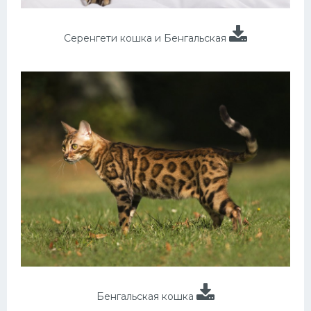
Серенгети кошка и Бенгальская
Бенгальская кошка