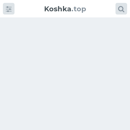
Koshka
.top
Категории
фото
Приколы
Кошки
Питание
Шотландские кошки
Аксессуары