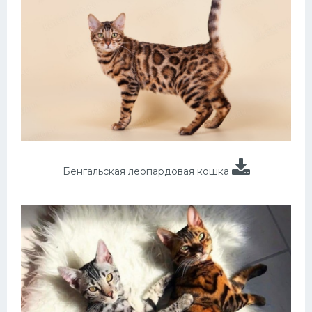
Бенгальская леопардовая кошка