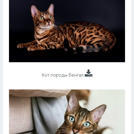
Кот породы бенгал