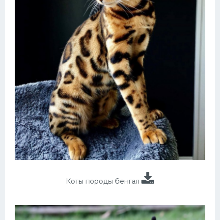
Коты породы бенгал