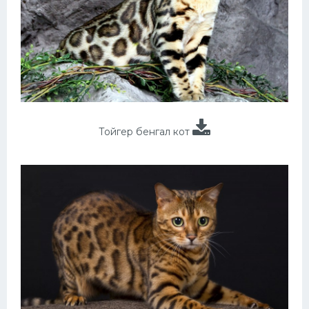
Тойгер бенгал кот