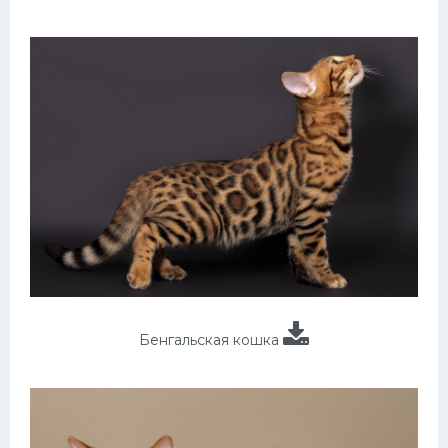
Бенгальская кошка