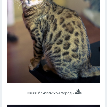
Кошки бенгальской породы