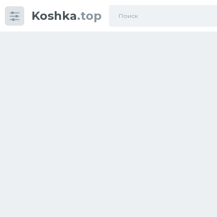
Koshka
.top
Категории
фото
Приколы
Кошки
Питание
Шотландские кошки
Аксессуары
Ориентальные кошки
Мейн Куны
Сибирские кошки
Большие кошки