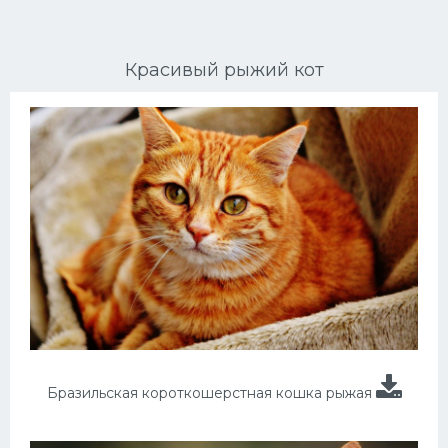
Ориентальные кошки
Красивый рыжий кот
Мейн Куны
Сибирские кошки
Большие кошки
Сиамские кошки
Окрасы кошек
Сфинксы
Мебель для животных
Бразильская короткошерстная кошка рыжая