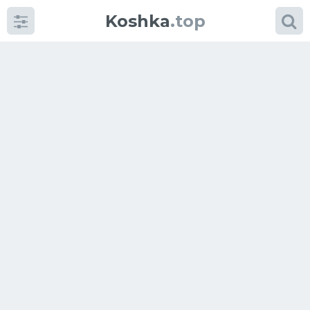
Koshka
.top
Категории
фото
Приколы
Кошки
Питание
Шотландские кошки
Аксессуары