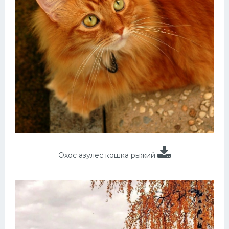
Охос азулес кошка рыжий