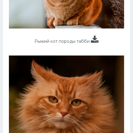
Рыжий кот породы табби