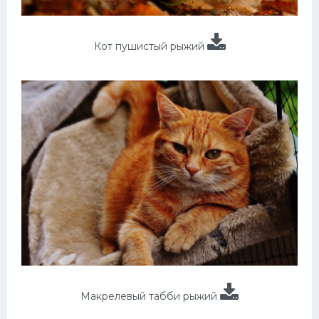
Кот пушистый рыжий
Макрелевый табби рыжий