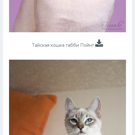
Тайская кошка табби Пойнт