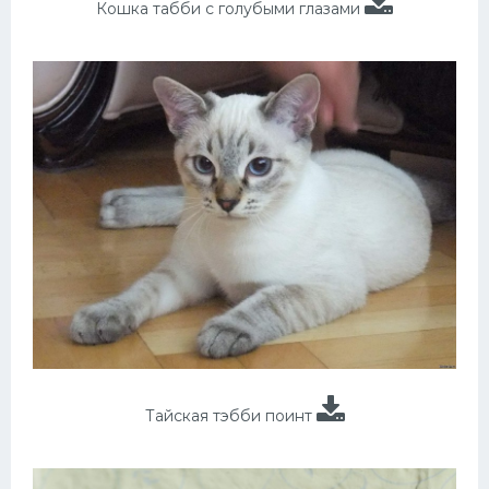
Кошка табби с голубыми глазами
Тайская тэбби поинт