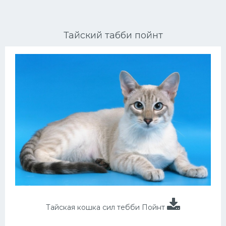
Ориентальные кошки
Тайский табби пойнт
Мейн Куны
Сибирские кошки
Большие кошки
Сиамские кошки
Окрасы кошек
Сфинксы
Мебель для животных
Тайская кошка сил тебби Пойнт