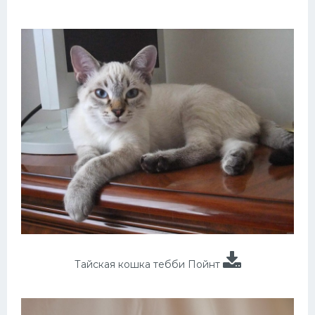
Тайская кошка тебби Пойнт