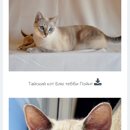
Тайский кот Блю тебби Пойнт