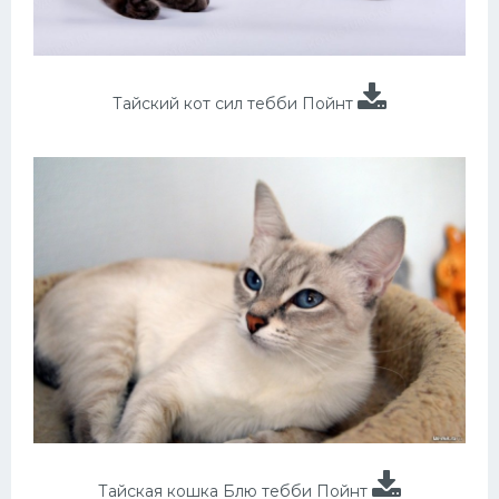
Тайский кот сил тебби Пойнт
Тайская кошка Блю тебби Пойнт