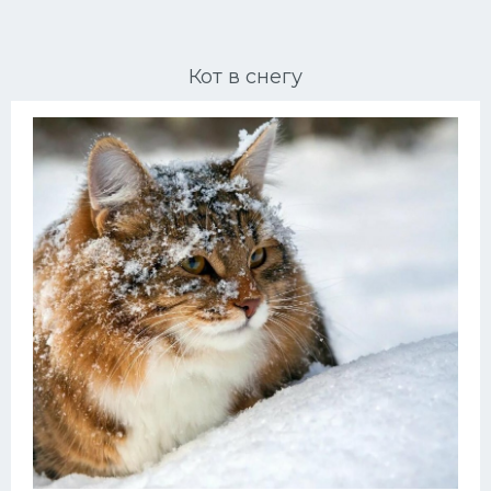
Ориентальные кошки
Кот в снегу
Мейн Куны
Сибирские кошки
Большие кошки
Сиамские кошки
Окрасы кошек
Сфинксы
Мебель для животных