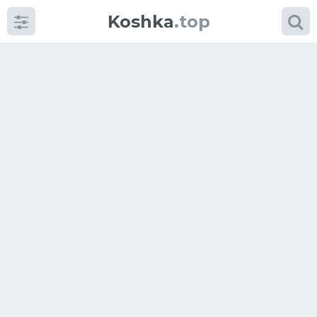
Koshka
.top
Категории
фото
Приколы
Кошки
Питание
Шотландские кошки
Аксессуары