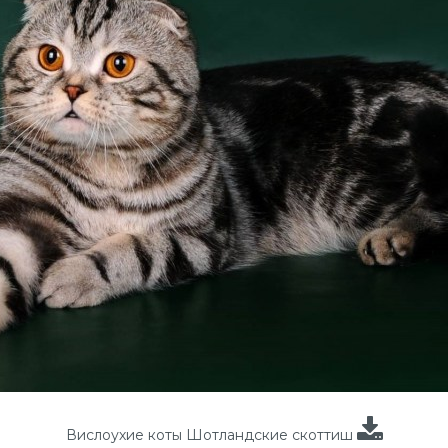
Вислоухие коты Шотландские скоттиш