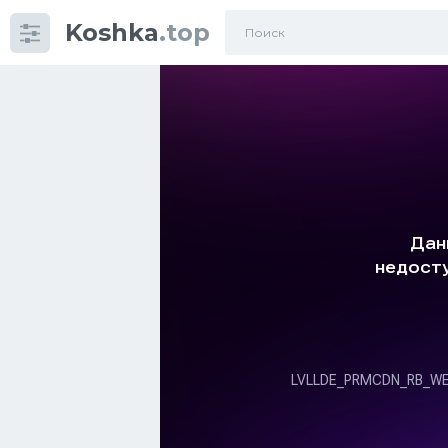
Koshka
.top
Категории
фото
Приколы
Кошки
Питание
Шотландские кошки
Аксессуары
Ориентальные кошки
Мейн Куны
Сибирские кошки
Большие кошки