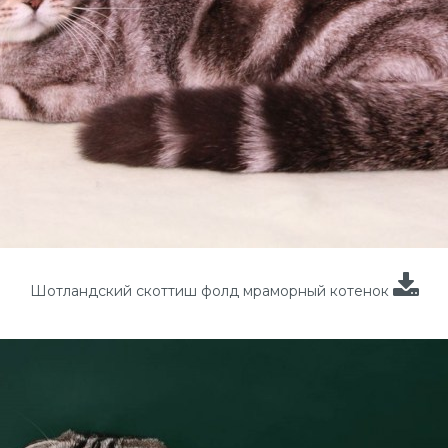
Шотландский скоттиш фолд мраморный котенок