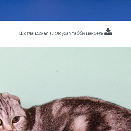
Шотландская вислоухая табби макрель