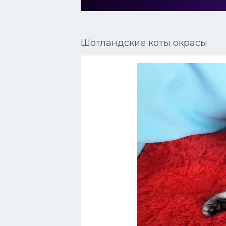
Сиамские кошки
Окрасы кошек
Шотландские коты окрасы
Сфинксы
Мебель для животных