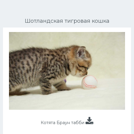
Ориентальные кошки
Шотландская тигровая кошка
Мейн Куны
Сибирские кошки
Большие кошки
Сиамские кошки
Окрасы кошек
Сфинксы
Мебель для животных
Котята Браун табби