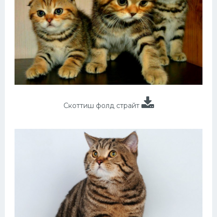
Скоттиш фолд страйт