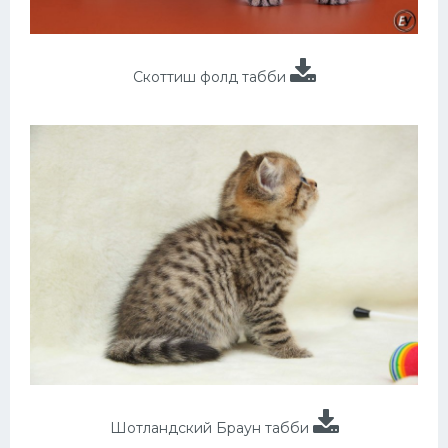
Скоттиш фолд табби
Шотландский Браун табби