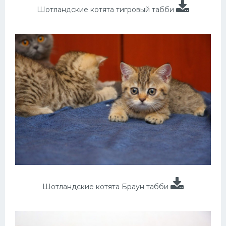
Шотландские котята тигровый табби
Шотландские котята Браун табби