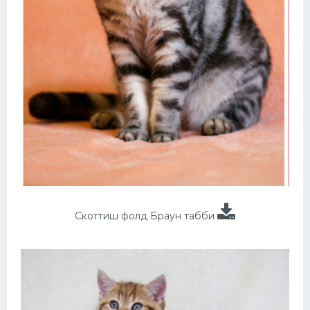
Скоттиш фолд Браун табби