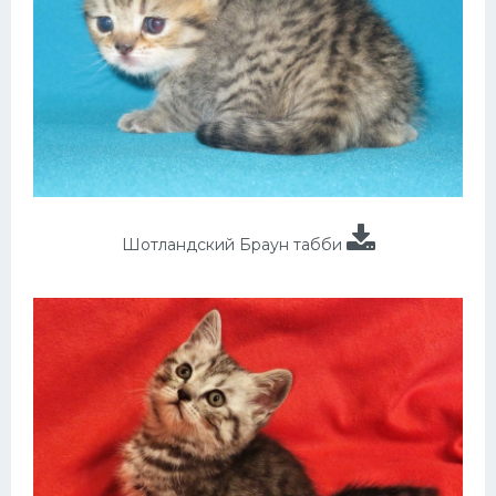
Шотландский Браун табби