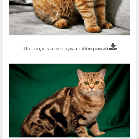
Шотландская вислоухая табби рыжий