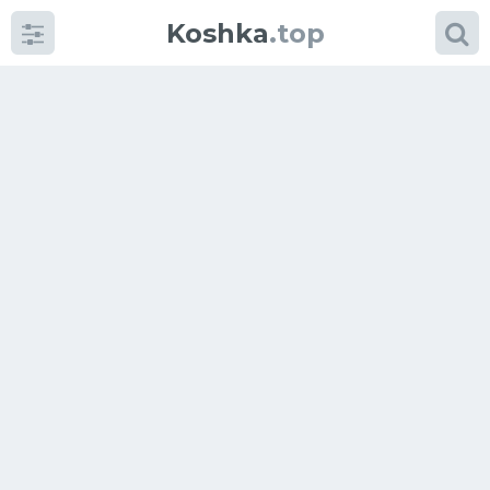
Koshka
.top
Категории
фото
Приколы
Кошки
Питание
Шотландские кошки
Аксессуары