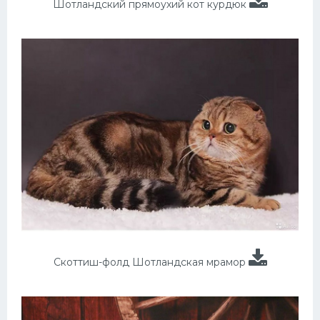
Шотландский прямоухий кот курдюк
Скоттиш-фолд Шотландская мрамор