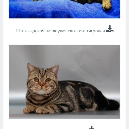
Шотландская вислоухая скоттиш тигровая