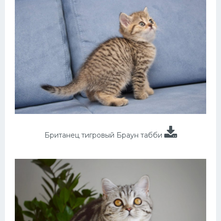
Британец тигровый Браун табби