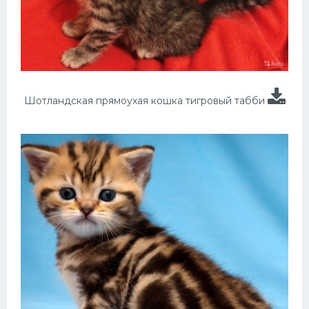
Шотландская прямоухая кошка тигровый табби