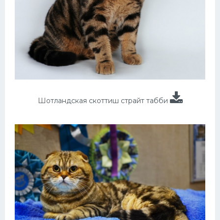
Шотландская скоттиш страйт табби