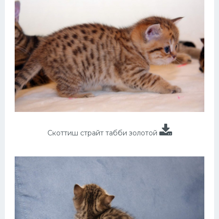
Скоттиш страйт табби золотой