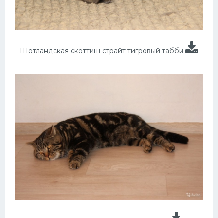
Шотландская скоттиш страйт тигровый табби