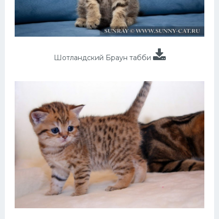
Шотландский Браун табби