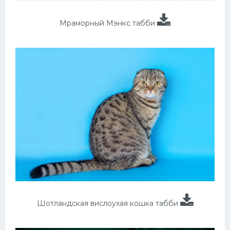
Мраморный Мэнкс табби
Шотландская вислоухая кошка табби