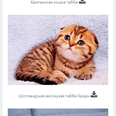
Британская кошка табби
Шотландская вислоухая табби Браун