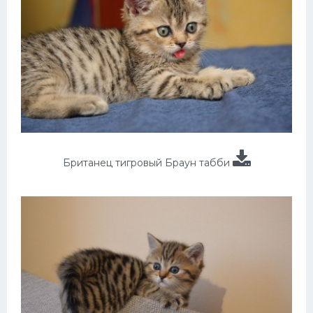
Британец тигровый Браун табби